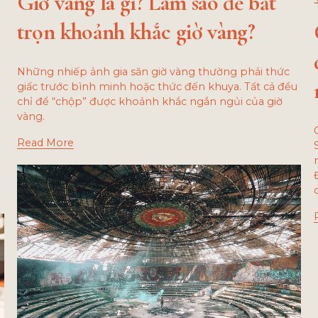
Giờ vàng là gì? Làm sao để bắt
trọn khoảnh khắc giờ vàng?
Những nhiếp ảnh gia săn giờ vàng thường phải thức
giấc trước bình minh hoặc thức đến khuya. Tất cả đều
chỉ để “chộp” được khoảnh khắc ngắn ngủi của giờ
vàng.
Read More