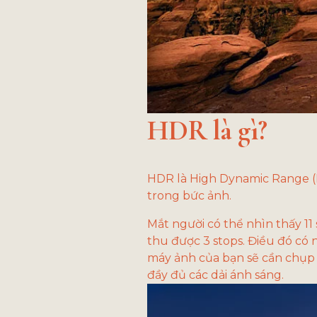
HDR là gì?
HDR là High Dynamic Range (D
trong bức ảnh. 
Mắt người có thể nhìn thấy 11
thu được 3 stops. Điều đó có 
máy ảnh của bạn sẽ cần chụp 
đầy đủ các dải ánh sáng.