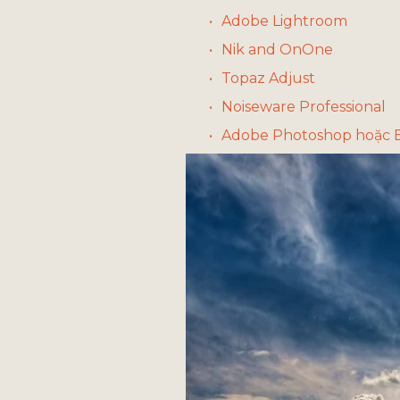
Adobe Lightroom 
Nik and OnOne 
Topaz Adjust 
Noiseware Professional
Adobe Photoshop hoặc 