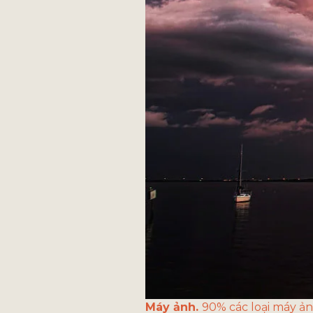
Máy ảnh. 
90% các loại máy ả