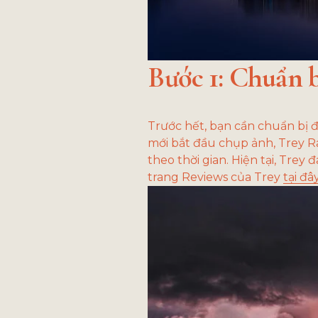
Bước 1: Chuẩn b
Trước hết, bạn cần chuẩn bị đầ
mới bắt đầu chụp ảnh, Trey R
theo thời gian. Hiện tại, Trey
trang Reviews của Trey 
tại đâ