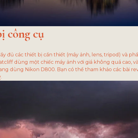
ị công cụ
y đủ các thiết bị cần thiết (máy ảnh, lens, tripod) và p
atcliff dùng một chiếc máy ảnh với giá không quá cao, 
 đang dùng Nikon D800. Bạn có thể tham khảo các bài revi
y
.