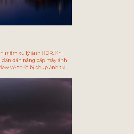
hần mềm xử lý ảnh HDR. Khi 
và dần dần nâng cấp máy ảnh 
ew về thiết bị chụp ảnh tại 