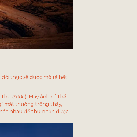
đời thực sẽ được mô tả hết 
g thu được). Máy ảnh có thể 
ì mắt thường trông thấy, 
khác nhau để thu nhận được 