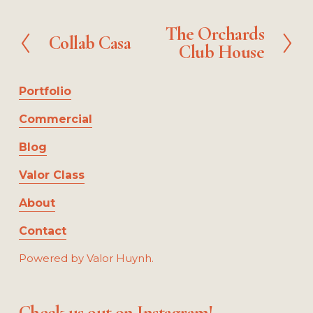
e
e
e
e
l
l
s
s
The Orchards
N
Collab Casa
i
i
P
Club House
e
z
z
r
x
e
e
e
t
Portfolio
v
i
Commercial
o
u
Blog
s
Valor Class
About
Contact
Powered by Valor Huynh.
Check us out on Instagram!