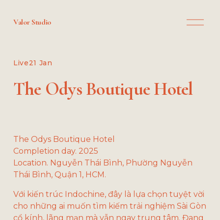
O
Valor Studio
p
e
n
M
Live
21 Jan
e
n
The Odys Boutique Hotel
u
The Odys Boutique Hotel
Completion day. 2025
Location. Nguyễn Thái Bình, Phường Nguyễn 
Thái Bình, Quận 1, HCM.
Với kiến trúc Indochine, đây là lựa chọn tuyệt vời 
cho những ai muốn tìm kiếm trải nghiệm Sài Gòn 
cổ kính, lãng mạn mà vẫn ngay trung tâm. Đang 