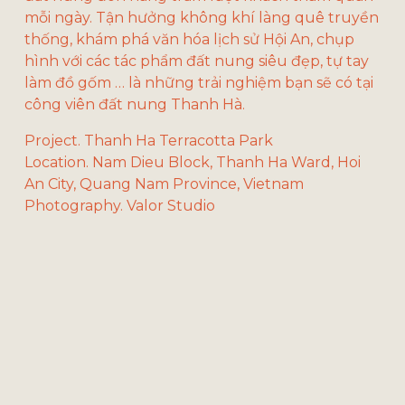
mỗi ngày. Tận hưởng không khí làng quê truyền 
thống, khám phá văn hóa lịch sử Hội An, chụp 
hình với các tác phẩm đất nung siêu đẹp, tự tay 
làm đồ gốm … là những trải nghiệm bạn sẽ có tại 
công viên đất nung Thanh Hà.
Project. Thanh Ha Terracotta Park
Location. Nam Dieu Block, Thanh Ha Ward, Hoi 
An City, Quang Nam Province, Vietnam
Photography. Valor Studio
V
V
V
V
i
i
i
i
e
e
e
e
w
w
w
w
f
f
f
f
V
V
V
V
u
u
u
u
i
i
i
i
l
l
l
l
e
e
e
e
l
l
l
l
w
w
w
w
s
s
s
s
f
f
f
f