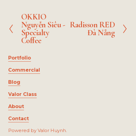
e
e
e
e
l
l
l
s
s
s
OKKIO
P
i
i
i
Nguyễn Siêu -
Radisson RED
r
N
z
z
z
Specialty
Đà Nẵng
e
e
e
e
e
v
Coffee
x
i
t
o
Portfolio
u
s
Commercial
Blog
Valor Class
About
Contact
Powered by Valor Huynh.