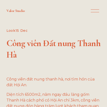
O
Valor Studio
p
e
n
M
Look
15 Dec
e
n
Công viên Đất nung Thanh
u
Hà
Công viên đất nung thanh hà, nơi tìm hồn của 
đất Hội An.
Diện tích 6500m2, nằm ngay đầu làng gốm 
Thanh Hà cách phố cổ Hội An chỉ 3km, công viên 
đất nung đón hàng trăm lượt khách tham quan 