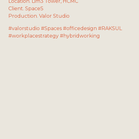
Location. Lim3 Tower, HCMC
Client. SpaceS
Production. Valor Studio
#valorstudio #Spaces #officedesign #RAKSUL 
#workplacestrategy #hybridworking 
V
V
V
V
i
i
i
i
e
e
e
e
w
w
w
w