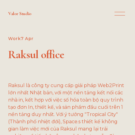
O
Valor Studio
p
e
n
M
Work
7 Apr
e
n
Raksul office
u
Raksul là công ty cung cấp giải pháp Web2Print 
lớn nhất Nhật bản, với một nền tảng kết nối các 
nhà in, kết hợp với việc số hóa toàn bộ quy trình 
tạo đơn In, thiết kế, và sản phẩm đầu cuối trên 1 
nền tảng duy nhất. Với ý tưởng "Tropical City" 
(Thành phố nhiệt đới), Space.s thiết kế không 
gian làm việc mới của Raksul mang lại trải 