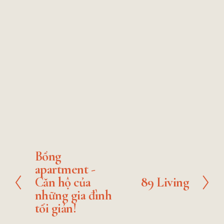
f
f
f
f
V
V
V
V
u
u
u
u
i
i
i
i
l
l
l
l
e
e
e
e
l
l
l
l
w
w
w
w
s
s
s
s
f
f
f
f
V
V
V
V
i
i
i
i
u
u
u
u
i
i
i
i
z
z
z
z
l
l
l
l
e
e
e
e
e
e
e
e
l
l
l
l
w
w
w
w
s
s
s
s
f
f
f
f
i
i
i
i
u
u
u
u
z
z
z
z
l
l
l
l
e
e
e
e
l
l
l
l
s
s
s
s
Bổng
P
i
i
i
i
apartment -
r
z
z
z
z
Căn hộ của
89 Living
e
N
e
e
e
e
v
những gia đình
e
i
tối giản!
x
o
t