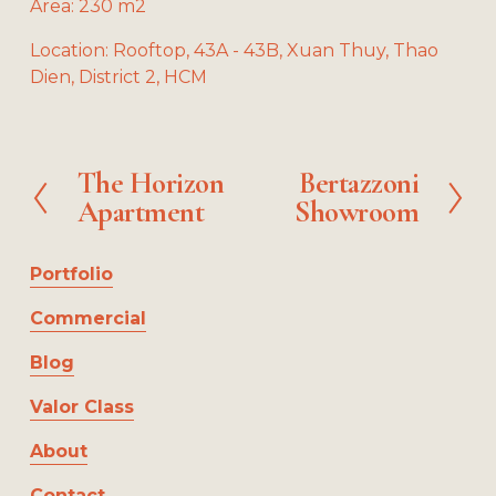
Area: 230 m2
z
z
z
z
l
l
l
e
e
e
e
l
l
l
Location: Rooftop, 43A - 43B, Xuan Thuy, Thao 
s
s
s
Dien, District 2, HCM
i
i
i
z
z
z
e
e
e
The Horizon
Bertazzoni
P
N
Apartment
Showroom
r
e
e
x
v
t
Portfolio
i
o
Commercial
u
Blog
s
Valor Class
About
Contact