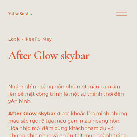
O
Valor Studio
p
e
n
M
Look
Feel
15 May
e
n
After Glow skybar
u
Ngắm nhìn hoàng hôn phủ một màu cam ấm 
lên bề mặt công trình là một sự thảnh thơi đến 
yên bình.
After Glow skybar
 được khoác lên mình những 
màu sắc rực rỡ tựa màu gam màu hoàng hôn. 
Hòa nhịp mỗi đêm cùng khách tham dự với 
những nhịp nhạc và nhiều tiết mục hoành tráng.