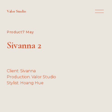
O
Valor Studio
p
e
n
M
Product
7 May
e
n
Sivanna 2
u
Client: Sivanna
Production. Valor Studio
Stylist: Hoang Hue
V
V
V
V
i
i
i
i
e
e
e
e
w
w
w
w