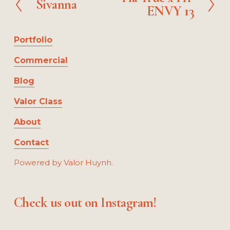
Sivanna
P
ENVY 13
e
r
x
e
t
Portfolio
v
i
Commercial
o
u
Blog
s
Valor Class
About
Contact
Powered by Valor Huynh.
Check us out on Instagram!