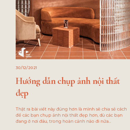
30/12/2021
Hướng dẫn chụp ảnh nội thất
đẹp
Thật ra bài viết này đúng hơn là mình sẽ chia sẻ cách
để các bạn chụp ảnh nội thất đẹp hơn, dù các bạn
đang ở nơi đâu, trong hoàn cảnh nào đi nữa…