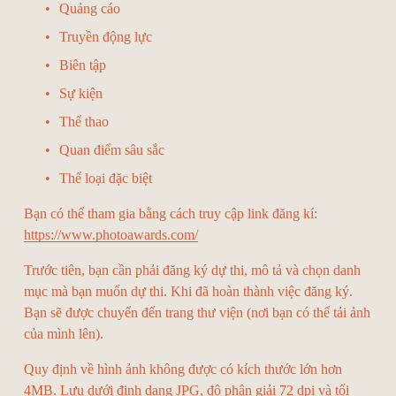
Quảng cáo
Truyền động lực
Biên tập
Sự kiện
Thể thao
Quan điểm sâu sắc
Thể loại đặc biệt
Bạn có thể tham gia bằng cách truy cập link đăng kí: 
https://www.photoawards.com/
Trước tiên, bạn cần phải đăng ký dự thi, mô tả và chọn danh 
mục mà bạn muốn dự thi. Khi đã hoàn thành việc đăng ký. 
Bạn sẽ được chuyển đến trang thư viện (nơi bạn có thể tải ảnh 
của mình lên).
Quy định về hình ảnh không được có kích thước lớn hơn 
4MB. Lưu dưới định dạng JPG, độ phân giải 72 dpi và tối 