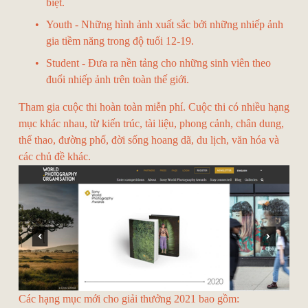
biệt.
Youth - Những hình ảnh xuất sắc bởi những nhiếp ảnh 
gia tiềm năng trong độ tuổi 12-19.
Student - Đưa ra nền tảng cho những sinh viên theo 
đuổi nhiếp ảnh trên toàn thế giới.
Tham gia cuộc thi hoàn toàn miễn phí. Cuộc thi có nhiều hạng 
mục khác nhau, từ kiến trúc, tài liệu, phong cảnh, chân dung, 
thể thao, đường phố, đời sống hoang dã, du lịch, văn hóa và 
các chủ đề khác. 
Các hạng mục mới cho giải thưởng 2021 bao gồm: