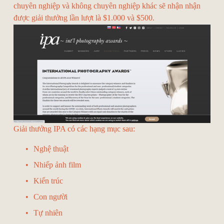
chuyên nghiệp và không chuyên nghiệp khác sẽ nhận nhận 
được giải thưởng lần lượt là $1.000 và $500. 
Giải thưởng IPA có các hạng mục sau:
Nghệ thuật
Nhiếp ảnh film
Kiến trúc
Con người
Tự nhiên