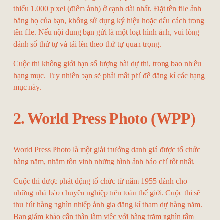
thiểu 1.000 pixel (điểm ảnh) ở cạnh dài nhất. Đặt tên file ảnh 
bằng họ của bạn, không sử dụng ký hiệu hoặc dấu cách trong 
tên file. Nếu nội dung bạn gửi là một loạt hình ảnh, vui lòng 
đánh số thứ tự và tải lên theo thứ tự quan trọng.
Cuộc thi không giới hạn số lượng bài dự thi, trong bao nhiêu 
hạng mục. Tuy nhiên bạn sẽ phải mất phí để đăng kí các hạng 
mục này.
2. World Press Photo (WPP)
World Press Photo là một giải thưởng danh giá được tổ chức 
hàng năm, nhằm tôn vinh những hình ảnh báo chí tốt nhất. 
Cuộc thi được phát động tổ chức từ năm 1955 dành cho 
những nhà báo chuyên nghiệp trên toàn thế giới. Cuộc thi sẽ 
thu hút hàng nghìn nhiếp ảnh gia đăng kí tham dự hàng năm. 
Ban giám khảo cẩn thận làm việc với hàng trăm nghìn tấm 