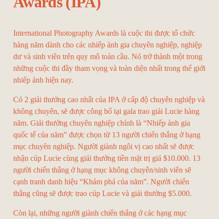
Awards (IPA)
International Photography Awards là cuộc thi được tổ chức 
hàng năm dành cho các nhiếp ảnh gia chuyên nghiệp, nghiệp 
dư và sinh viên trên quy mô toàn cầu. Nó trở thành một trong 
những cuộc thi đầy tham vọng và toàn diện nhất trong thế giới 
nhiếp ảnh hiện nay.
Có 2 giải thưởng cao nhất của IPA ở cấp độ chuyên nghiệp và 
không chuyên, sẽ được công bố tại gala trao giải Lucie hàng 
năm. Giải thưởng chuyên nghiệp chính là “Nhiếp ảnh gia 
quốc tế của năm” được chọn từ 13 người chiến thắng ở hạng 
mục chuyên nghiệp. Người giành ngôi vị cao nhất sẽ được 
nhận cúp Lucie cùng giải thưởng tiền mặt trị giá $10.000. 13 
người chiến thắng ở hạng mục không chuyên/sinh viên sẽ 
cạnh tranh danh hiệu “Khám phá của năm”. Người chiến 
thắng cũng sẽ được trao cúp Lucie và giải thưởng $5.000.
Còn lại, những người giành chiến thắng ở các hạng mục 