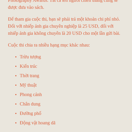
Photography Awards. Tất cả tên người chiến thắng cũng sẽ 
được đưa vào sách.
Để tham gia cuộc thi, bạn sẽ phải trả một khoản chi phí nhỏ. 
Đối với nhiếp ảnh gia chuyên nghiệp là 25 USD, đối với 
nhiếp ảnh gia không chuyên là 20 USD cho một lần gửi bài.
Cuộc thi chia ra nhiều hạng mục khác nhau:
Trừu tượng
Kiến trúc
Thời trang
Mỹ thuật
Phong cảnh
Chân dung
Đường phố
Động vật hoang dã