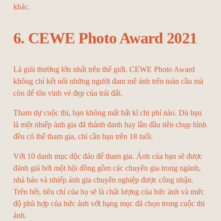
khác.
6. CEWE Photo Award 2021
Là giải thưởng lớn nhất trên thế giới. CEWE Photo Award 
không chỉ kết nối những người đam mê ảnh trên toàn cầu mà 
còn để tôn vinh vẻ đẹp của trái đất.
Tham dự cuộc thi, bạn không mất bất kì chi phí nào. Dù bạn 
là một nhiếp ảnh gia đã thành danh hay lần đầu tiên chụp hình 
đều có thể tham gia, chỉ cần bạn trên 18 tuổi.
Với 10 danh mục độc đáo để tham gia. Ảnh của bạn sẽ được 
đánh giá bởi một hội đồng gồm các chuyên gia trong ngành, 
nhà báo và nhiếp ảnh gia chuyên nghiệp được công nhận. 
Trên hết, tiêu chí của họ sẽ là chất lượng của bức ảnh và mức 
độ phù hợp của bức ảnh với hạng mục đã chọn trong cuộc thi 
ảnh.