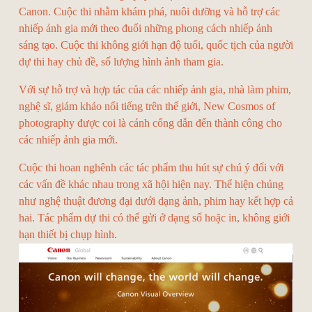
Canon. Cuộc thi nhằm khám phá, nuôi dưỡng và hỗ trợ các 
nhiếp ảnh gia mới theo đuổi những phong cách nhiếp ảnh 
sáng tạo. Cuộc thi không giới hạn độ tuổi, quốc tịch của người 
dự thi hay chủ đề, số lượng hình ảnh tham gia.
Với sự hỗ trợ và hợp tác của các nhiếp ảnh gia, nhà làm phim, 
nghệ sĩ, giám khảo nổi tiếng trên thế giới, New Cosmos of 
photography được coi là cánh cổng dẫn đến thành công cho 
các nhiếp ảnh gia mới.
Cuộc thi hoan nghênh các tác phẩm thu hút sự chú ý đối với 
các vấn đề khác nhau trong xã hội hiện nay. Thể hiện chúng 
như nghệ thuật đương đại dưới dạng ảnh, phim hay kết hợp cả 
hai. Tác phẩm dự thi có thể gửi ở dạng số hoặc in, không giới 
hạn thiết bị chụp hình.