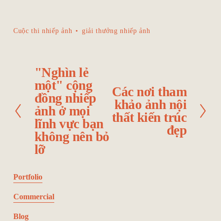
Cuộc thi nhiếp ảnh
giải thưởng nhiếp ảnh
"Nghìn lẻ
P
một" cộng
r
Các nơi tham
N
đồng nhiếp
e
khảo ảnh nội
e
v
ảnh ở mọi
thất kiến trúc
x
i
lĩnh vực bạn
t
đẹp
o
không nên bỏ
u
lỡ
s
Portfolio
Commercial
Blog