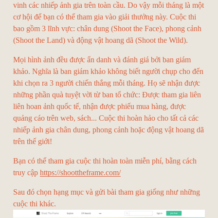
vinh các nhiếp ảnh gia trên toàn cầu. Do vậy mỗi tháng là một 
cơ hội để bạn có thể tham gia vào giải thưởng này. Cuộc thi 
bao gồm 3 lĩnh vực: chân dung (Shoot the Face), phong cảnh 
(Shoot the Land) và động vật hoang dã (Shoot the Wild).
Mọi hình ảnh đều được ẩn danh và đánh giá bởi ban giám 
khảo. Nghĩa là ban giám khảo không biết người chụp cho đến 
khi chọn ra 3 người chiến thắng mỗi tháng. Họ sẽ nhận được 
những phần quà tuyệt vời từ ban tổ chức: Được tham gia liên 
liên hoan ảnh quốc tế, nhận được phiếu mua hàng, được 
quảng cáo trên web, sách... Cuộc thi hoàn hảo cho tất cả các 
nhiếp ảnh gia chân dung, phong cảnh hoặc động vật hoang dã 
trên thế giới!
Bạn có thể tham gia cuộc thi hoàn toàn miễn phí, bằng cách 
truy cập 
https://shoottheframe.com/
Sau đó chọn hạng mục và gửi bài tham gia giống như những 
cuộc thi khác. 